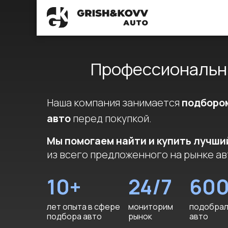
Профессиональны
Наша компания занимается
подбором
авто
перед покупкой.
Мы помогаем найти и купить лучши
из всего предложенного на рынке а
10+
24/7
60
лет опыта в сфере
мониторим
подобра
подбора авто
рынок
авто