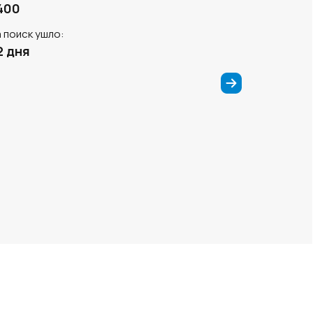
400
 поиск ушло:
2 дня