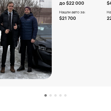
до $22 000
$
Нашли авто за:
На
$21 700
2