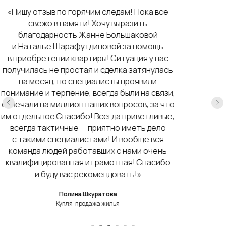
«Выражаю благодарность агентству
недвижимости „Мольнар“, а конкретно агенту
Павлу Русальскому за помощь в быстрой
продаже квартиры! Я гражданка России
и благодаря профессионализму Павла
Николаевича квартире в Минске продалась
на неделю! Павел грамотно и терпеливо
отвечает на все вопросы, внимательно
относится к клиентам. Он отличный
профессионал! Желаю успехов в работе
и побольше сделок! Обращение
к руководству: за качественную работу
просьба премировать Павла Николаевича
Русальского!»
Анна Брызгалова
Купля-продажа жилья