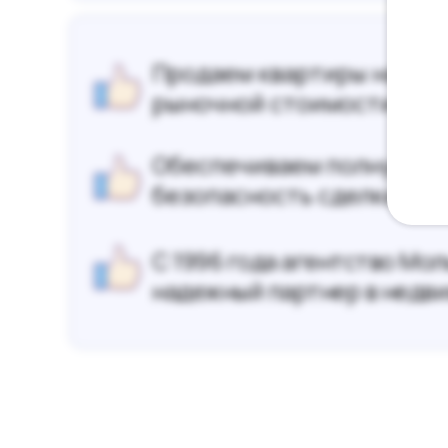
Продаем квартиры на 4-1
рыночной стоимости
Обеспечиваем полную ю
безопасность сделки
С 1996 года агентство Мо
надежный партнер в недв