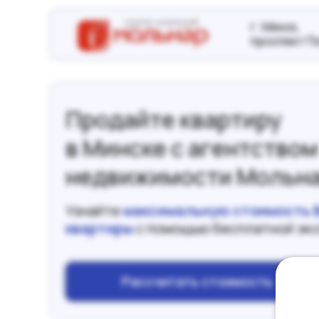
г. Минск,
проспект П
Продайте квартиру
в Минске с агентством
недвижимости Мольна
Узнайте
максимальную стоимость 
квартиры
с помощью бесплатной эк
Рассчитать стоимость