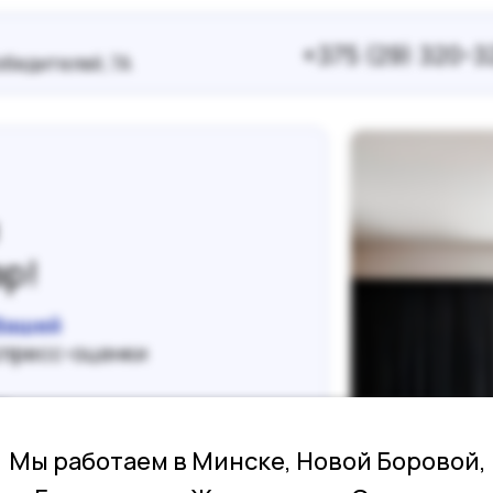
обедителей, 7А
р!
Вашей
спресс-оценки
Мы работаем в Минске, Новой Боровой,