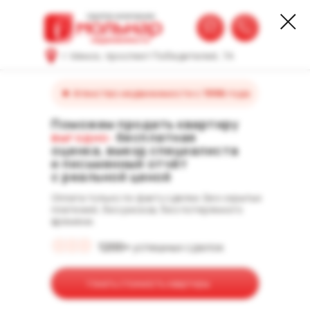
г. Минск, проспект Победителей, 7А
Агенство недвижимости с
1996
года
Поможем продать квартиру
выгодно:
бесплатная
оценка, выезд специалиста
и письменный отчёт
с реальной ценой
Оплата только по факту сделки. Без скрытых
платежей, без рисков, без потерянного
времени.
1200+
успешных сделок
Узнать стоимость квартиры