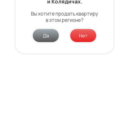
и Колядичах.
Вы хотите продать квартиру
в этом регионе?
Да
Нет