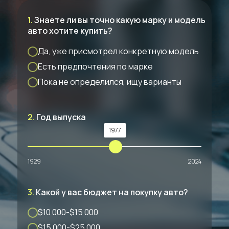
1.
Знаете ли вы точно какую марку и модель
авто хотите купить?
Да, уже присмотрел конкретную модель
Есть предпочтения по марке
Пока не определился, ищу варианты
2.
Год выпуска
1977
1929
2024
3.
Какой у вас бюджет на покупку авто?
$10 000-$15 000
$15 000-$25 000